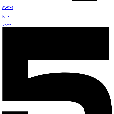
SWIM
BTS
Votar